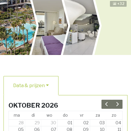
+32
Data & prijzen
OKTOBER 2026
Previous 
Next 
ma
di
wo
do
vr
za
zo
28
29
30
01
02
03
04
05
06
07
08
09
10
11