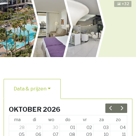
+32
Data & prijzen
OKTOBER 2026
Previous 
Next 
ma
di
wo
do
vr
za
zo
28
29
30
01
02
03
04
05
06
07
08
09
10
11