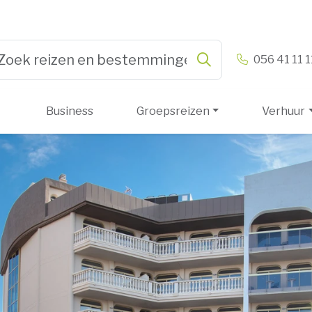
n & Vandamme
056 41 11 1
Zoeken
pe 3 or more characters for results.
Business
Groepsreizen
Verhuur