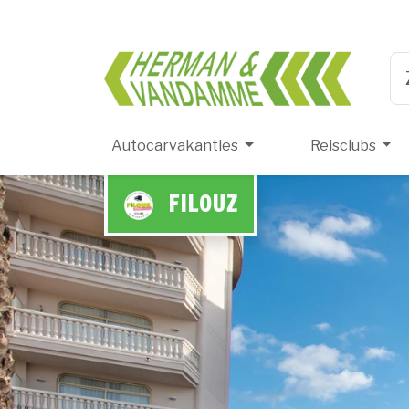
Herma
Ty
Autocarvakanties
Reisclubs
FILOUZ