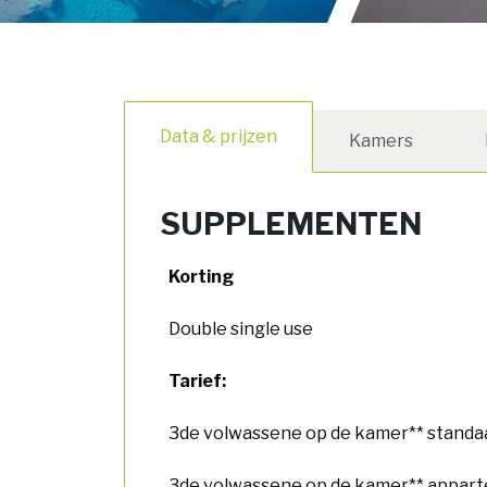
Data & prijzen
Kamers
SUPPLEMENTEN
Korting
Double single use
Tarief:
3de volwassene op de kamer** standa
3de volwassene op de kamer** appar