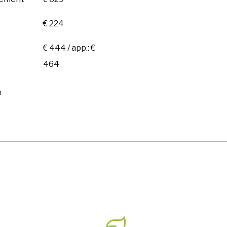
€ 224
€ 444 / app.: €
464
n