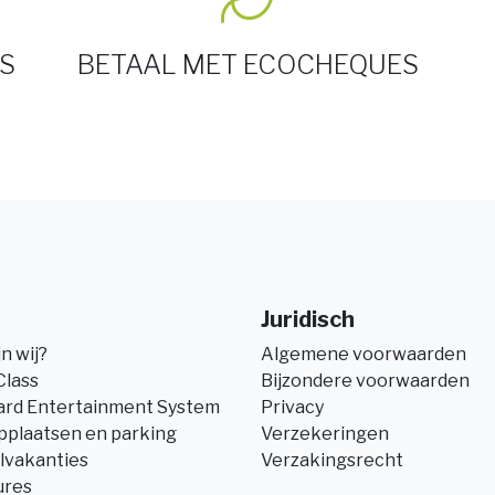
S
BETAAL MET ECOCHEQUES
Juridisch
jn wij?
Algemene voorwaarden
Class
Bijzondere voorwaarden
ard Entertainment System
Privacy
pplaatsen en parking
Verzekeringen
lvakanties
Verzakingsrecht
ures