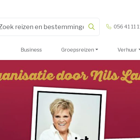
n & Vandamme
056 41 11 1
Zoeken
pe 3 or more characters for results.
Business
Groepsreizen
Verhuur