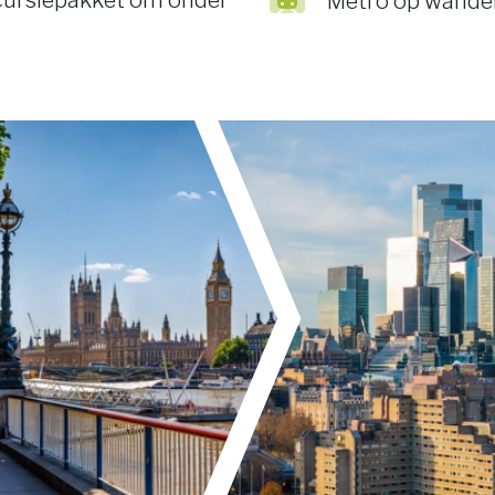
xcursiepakket om onder
Metro op wandel