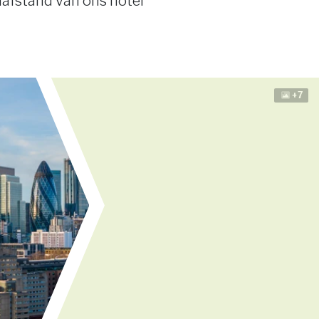
afstand van ons hotel
+7