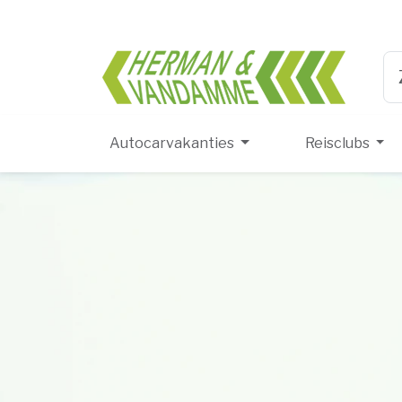
Herma
Ty
Autocarvakanties
Reisclubs