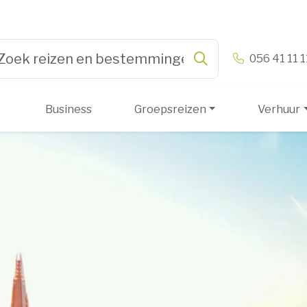
n & Vandamme
056 41 11 1
Zoeken
pe 3 or more characters for results.
Business
Groepsreizen
Verhuur