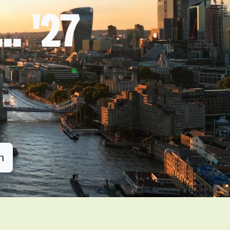
. '27
n