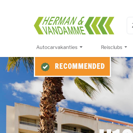
Herma
Ty
Autocarvakanties
Reisclubs
RECOMMENDED