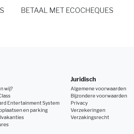
S
BETAAL MET ECOCHEQUES
Juridisch
jn wij?
Algemene voorwaarden
Class
Bijzondere voorwaarden
ard Entertainment System
Privacy
pplaatsen en parking
Verzekeringen
lvakanties
Verzakingsrecht
ures