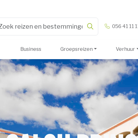
n & Vandamme
056 41 11 1
Zoeken
pe 3 or more characters for results.
Business
Groepsreizen
Verhuur