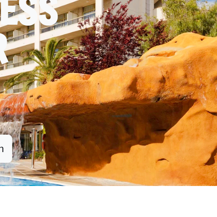
CESS
R
n