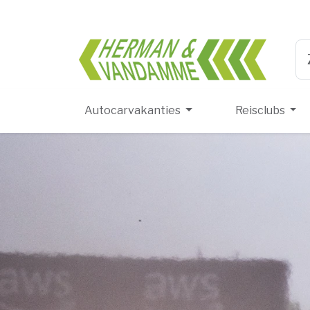
Herma
Ty
Autocarvakanties
Reisclubs