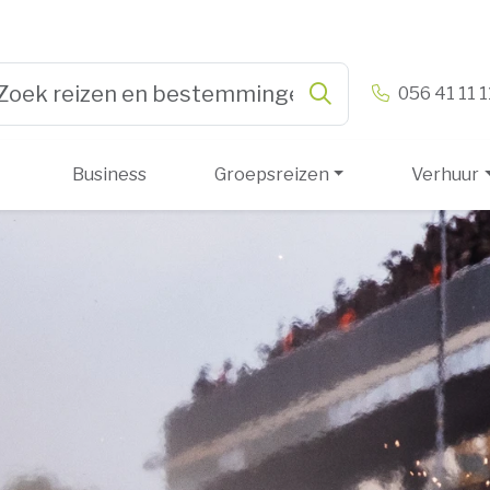
n & Vandamme
056 41 11 1
Zoeken
pe 3 or more characters for results.
Business
Groepsreizen
Verhuur