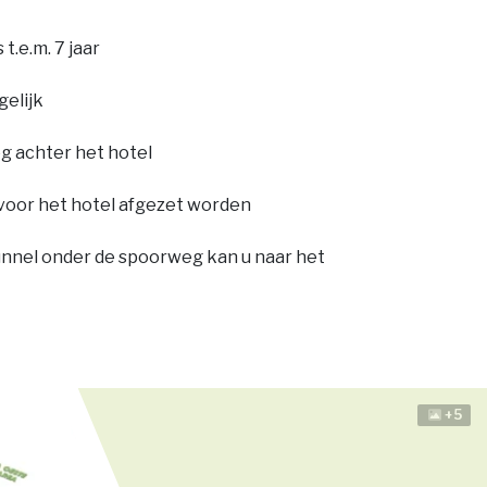
t.e.m. 7 jaar
gelijk
g achter het hotel
voor het hotel afgezet worden
nnel onder de spoorweg kan u naar het
+5