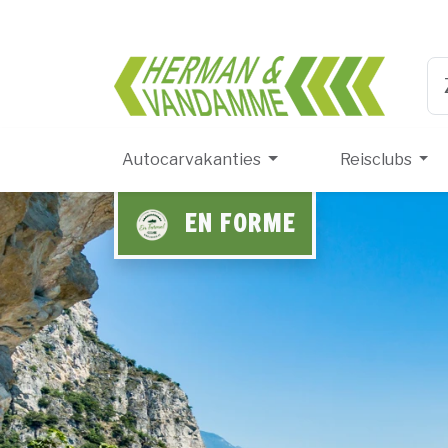
Herma
Ty
Autocarvakanties
Reisclubs
EN FORME