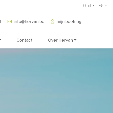
nl
1
info@hervan.be
mijn boeking
Contact
Over Hervan