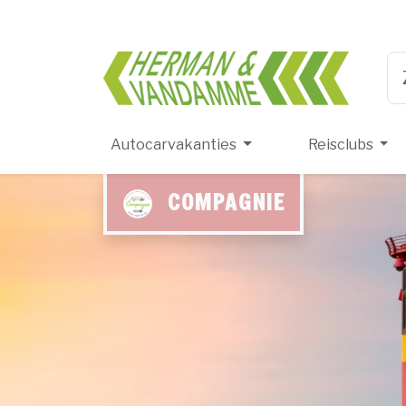
Herma
Ty
Autocarvakanties
Reisclubs
COMPAGNIE