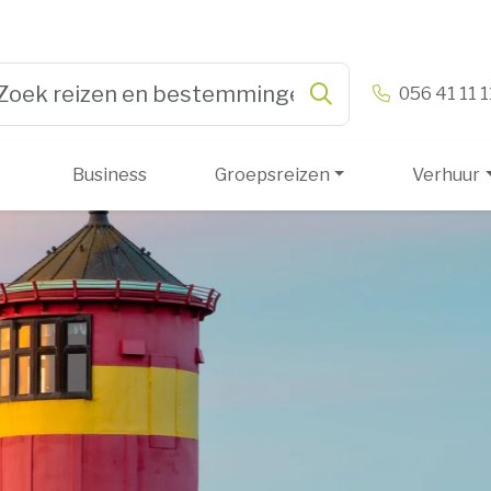
n & Vandamme
056 41 11 1
Zoeken
pe 3 or more characters for results.
Business
Groepsreizen
Verhuur