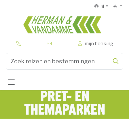
nl
Herman 
mijn boeking
Zoe
Type 3 or more characters for results.
PRET- EN
THEMAPARKEN