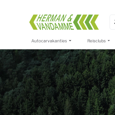
Herma
Ty
Autocarvakanties
Reisclubs