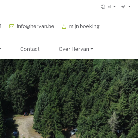
nl
1
info@hervan.be
mijn boeking
Contact
Over Hervan