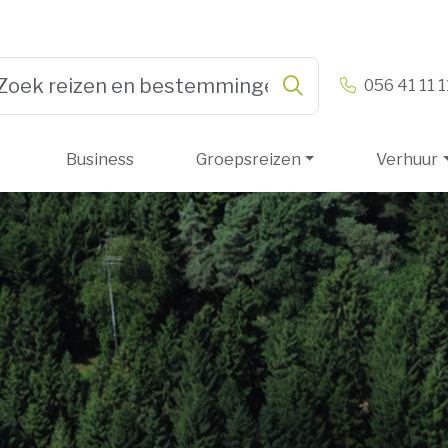
n & Vandamme
056 41 11 1
Zoeken
pe 3 or more characters for results.
Business
Groepsreizen
Verhuur