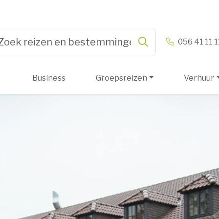
n & Vandamme
056 41 11 1
Zoeken
pe 3 or more characters for results.
Business
Groepsreizen
Verhuur