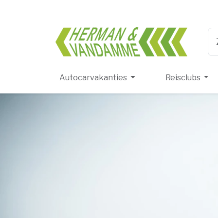
Herma
Ty
Autocarvakanties
Reisclubs