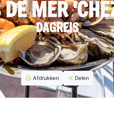
 DE MER 'CHE
DAGREIS
Afdrukken
Delen