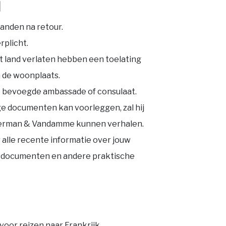
N
aanden na retour.
rplicht.
t land verlaten hebben een toelating
 de woonplaats.
 bevoegde ambassade of consulaat.
dige documenten kan voorleggen, zal hij
 Herman & Vandamme kunnen verhalen.
 alle recente informatie over jouw
itsdocumenten en andere praktische
 voor reizen naar Frankrijk.