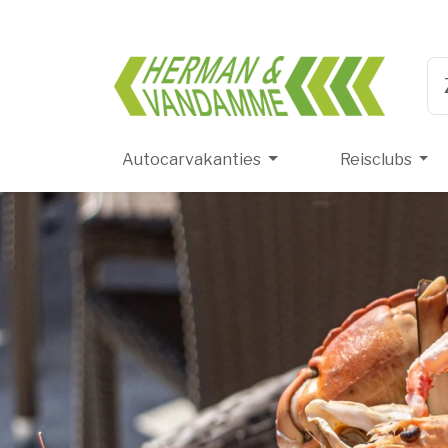
Herma
Ty
Autocarvakanties
Reisclubs