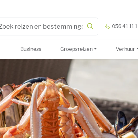
n & Vandamme
056 41 11 1
Zoeken
pe 3 or more characters for results.
Business
Groepsreizen
Verhuur