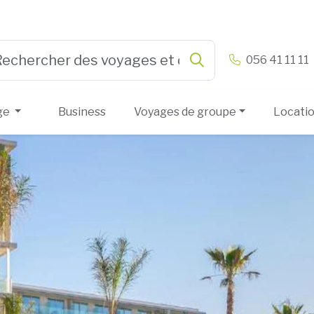
n & Vandamme
056 41 11 11
Rechercher
e 3 or more characters for results.
ge
Business
Voyages de groupe
Locati