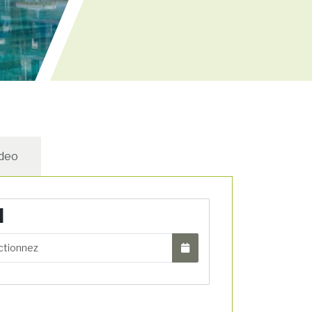
deo
N