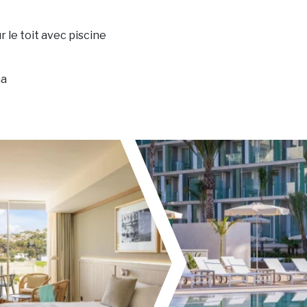
r le toit avec piscine
na