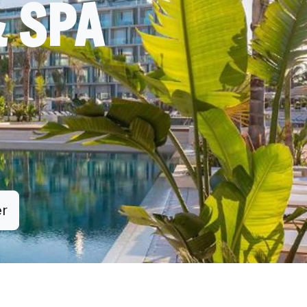
& SPA
er