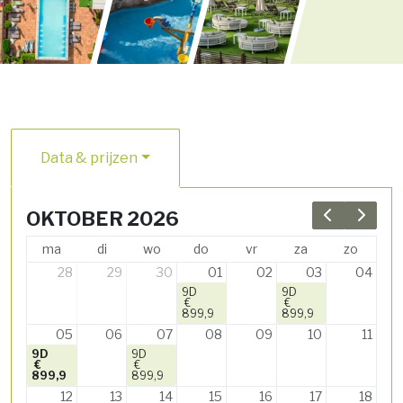
Data & prijzen
OKTOBER 2026
Previous 
Next 
ma
di
wo
do
vr
za
zo
28
29
30
01
02
03
04
9D
9D
€
€
899,9
899,9
05
06
07
08
09
10
11
9D
9D
€
€
899,9
899,9
12
13
14
15
16
17
18