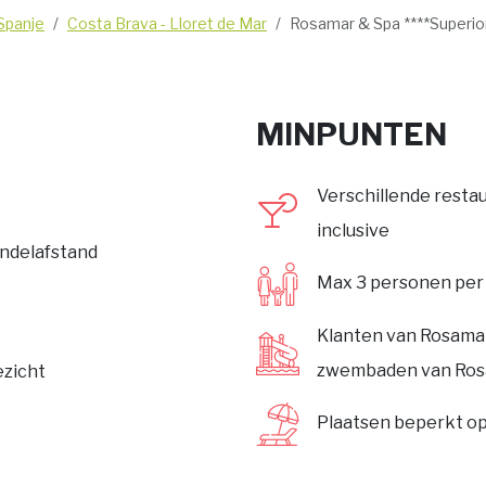
Spanje
Costa Brava - Lloret de Mar
Rosamar & Spa ****Superio
MINPUNTEN
Verschillende restau
inclusive
andelafstand
Max 3 personen pe
Klanten van Rosama
zwembaden van Ros
ezicht
Plaatsen beperkt o