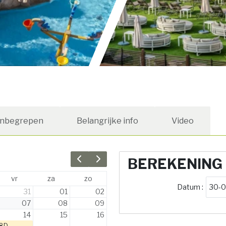
Inbegrepen
Belangrijke info
Video
BEREKENING
Previous month
Next month
vr
za
zo
Datum :
31
01
02
07
08
09
14
15
16
8D