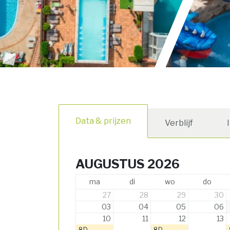
Data & prijzen
Verblijf
AUGUSTUS 2026
ma
di
wo
do
27
28
29
30
03
04
05
06
10
11
12
13
8D
8D