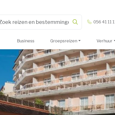
n & Vandamme
056 41 11 1
Zoeken
pe 3 or more characters for results.
Business
Groepsreizen
Verhuur