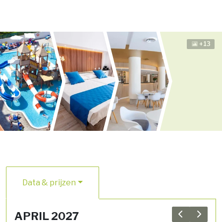
+13
Data & prijzen
APRIL 2027
Previous 
Next 