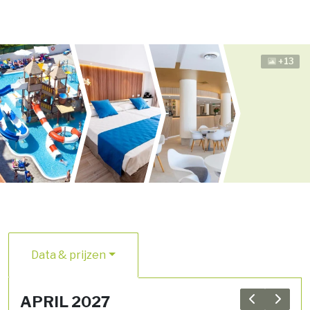
+13
Data & prijzen
APRIL 2027
Previous 
Next 