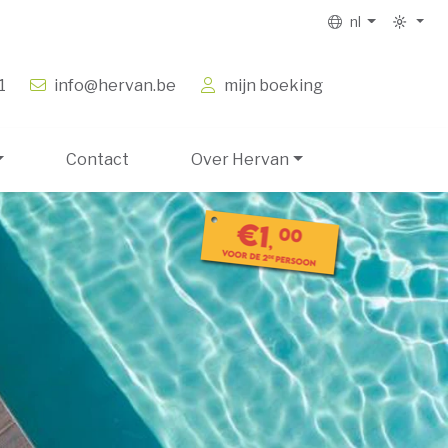
nl
1
info@hervan.be
mijn boeking
Contact
Over Hervan