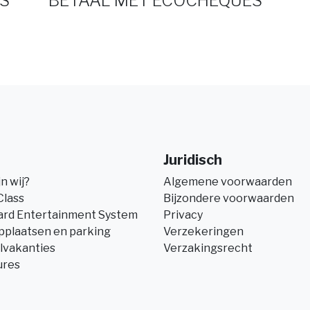
S
BETAAL MET ECOCHEQUES
Juridisch
jn wij?
Algemene voorwaarden
Class
Bijzondere voorwaarden
ard Entertainment System
Privacy
pplaatsen en parking
Verzekeringen
lvakanties
Verzakingsrecht
ures