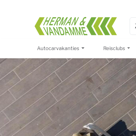
Herma
Ty
Autocarvakanties
Reisclubs