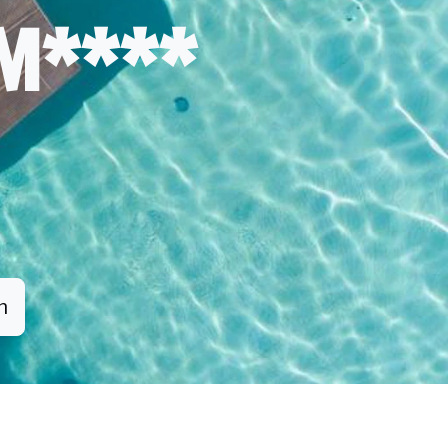
M****
n