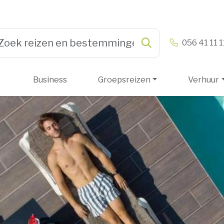
n & Vandamme
056 41 11 1
Zoeken
pe 3 or more characters for results.
Business
Groepsreizen
Verhuur