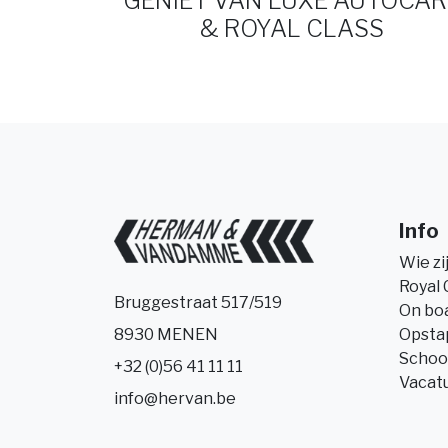
GENIET VAN LUXE AUTOCAR
& ROYAL CLASS
Info
Wie zi
Royal 
Bruggestraat 517/519
On bo
Opsta
8930 MENEN
Schoo
+32 (0)56 41 11 11
Vacat
info@hervan.be