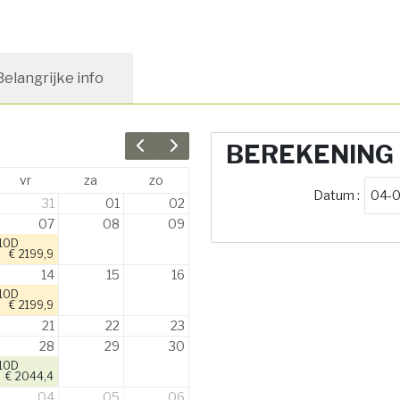
Belangrijke info
BEREKENING
Previous month
Next month
vr
za
zo
Datum :
31
01
02
07
08
09
10D
€ 2199,9
14
15
16
10D
€ 2199,9
21
22
23
28
29
30
10D
€ 2044,4
04
05
06