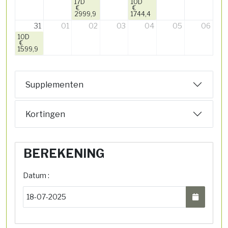
17D
10D
€
€
2999,9
1744,4
31
01
02
03
04
05
06
10D
€
1599,9
Supplementen
Kortingen
BEREKENING
Datum :