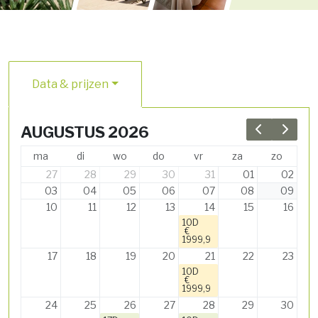
Data & prijzen
AUGUSTUS 2026
Previous 
Next 
ma
di
wo
do
vr
za
zo
27
28
29
30
31
01
02
03
04
05
06
07
08
09
10
11
12
13
14
15
16
10D
€
1999,9
17
18
19
20
21
22
23
10D
€
1999,9
24
25
26
27
28
29
30