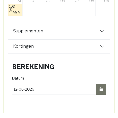
31
01
02
03
04
05
06
10D
€
1499,9
Supplementen
Kortingen
BEREKENING
Datum :