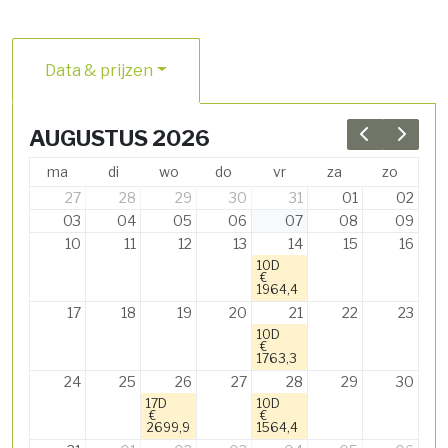
Data & prijzen
AUGUSTUS 2026
Previous 
Next 
ma
di
wo
do
vr
za
zo
27
28
29
30
31
01
02
03
04
05
06
07
08
09
10
11
12
13
14
15
16
10D
€
1964,4
17
18
19
20
21
22
23
10D
€
1763,3
24
25
26
27
28
29
30
17D
10D
€
€
2699,9
1564,4