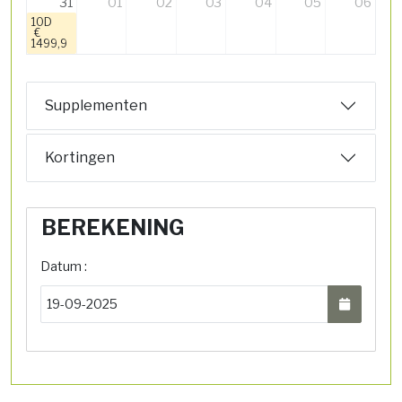
31
01
02
03
04
05
06
10D
€
1499,9
Supplementen
Kortingen
BEREKENING
Datum :