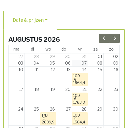
Data & prijzen
AUGUSTUS 2026
Previous 
Next 
ma
di
wo
do
vr
za
zo
27
28
29
30
31
01
02
03
04
05
06
07
08
09
10
11
12
13
14
15
16
10D
€
1964,4
17
18
19
20
21
22
23
10D
€
1763,3
24
25
26
27
28
29
30
17D
10D
€
€
2699,9
1564,4