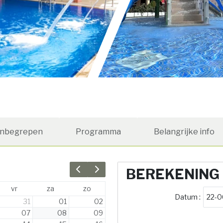
Inbegrepen
Programma
Belangrijke info
BEREKENING
Previous month
Next month
vr
za
zo
Datum :
31
01
02
07
08
09