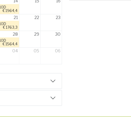
14
15
16
10D
€ 1964,4
21
22
23
10D
€ 1763,3
28
29
30
10D
€ 1564,4
04
05
06