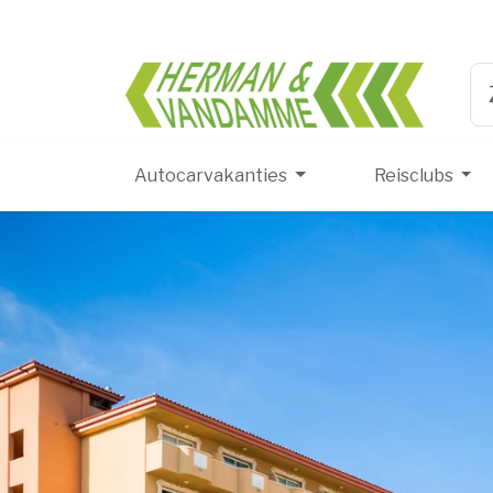
Herma
Ty
Autocarvakanties
Reisclubs