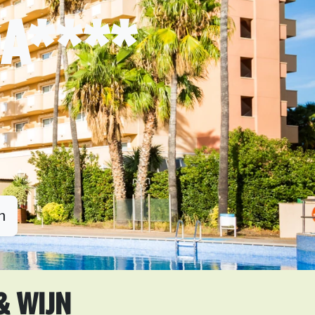
DA****
n
& WIJN