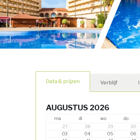
Data & prijzen
Verblijf
AUGUSTUS 2026
ma
di
wo
do
27
28
29
30
03
04
05
06