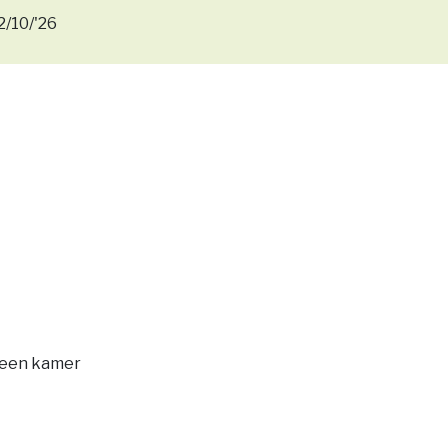
2/10/'26
 een kamer