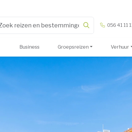
n & Vandamme
056 41 11 1
Zoeken
pe 3 or more characters for results.
Business
Groepsreizen
Verhuur