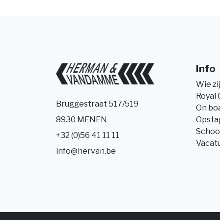
Info
Wie zi
Royal 
Bruggestraat 517/519
On bo
Opsta
8930 MENEN
Schoo
+32 (0)56 41 11 11
Vacat
info@hervan.be