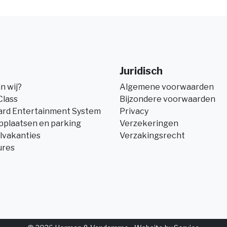
Juridisch
jn wij?
Algemene voorwaarden
Class
Bijzondere voorwaarden
ard Entertainment System
Privacy
pplaatsen en parking
Verzekeringen
lvakanties
Verzakingsrecht
ures