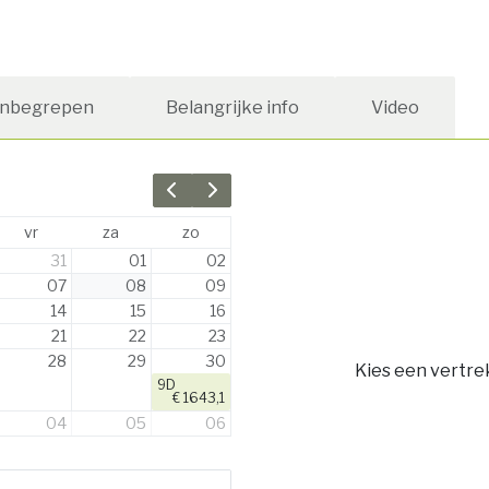
Inbegrepen
Belangrijke info
Video
Previous month
Next month
vr
za
zo
31
01
02
07
08
09
14
15
16
21
22
23
28
29
30
Kies een vertre
9D
€ 1643,1
04
05
06