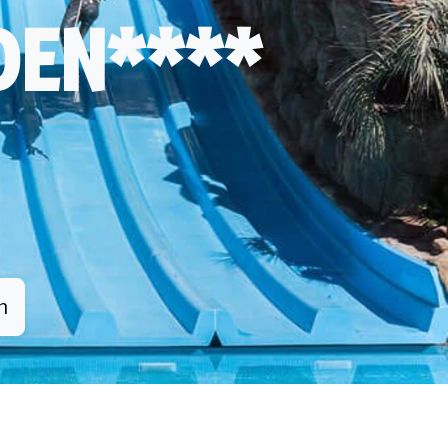
DEN****
n