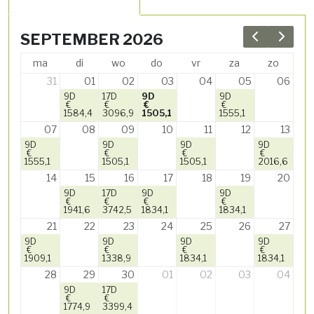
SEPTEMBER 2026
Previous 
Next 
ma
di
wo
do
vr
za
zo
31
01
02
03
04
05
06
9D
17D
9D
9D
€
€
€
€
1584,4
3096,9
1505,1
1555,1
07
08
09
10
11
12
13
9D
9D
9D
9D
€
€
€
€
1555,1
1505,1
1505,1
2016,6
14
15
16
17
18
19
20
9D
17D
9D
9D
€
€
€
€
1941,6
3742,5
1834,1
1834,1
21
22
23
24
25
26
27
9D
9D
9D
9D
€
€
€
€
1909,1
1338,9
1834,1
1834,1
28
29
30
01
02
03
04
9D
17D
€
€
1774,9
3399,4