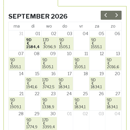
SEPTEMBER 2026
Previous 
Next 
ma
di
wo
do
vr
za
zo
31
01
02
03
04
05
06
9D
17D
9D
9D
€
€
€
€
1584,4
3096,9
1505,1
1555,1
07
08
09
10
11
12
13
9D
9D
9D
9D
€
€
€
€
1555,1
1505,1
1505,1
2016,6
14
15
16
17
18
19
20
9D
17D
9D
9D
€
€
€
€
1941,6
3742,5
1834,1
1834,1
21
22
23
24
25
26
27
9D
9D
9D
9D
€
€
€
€
1909,1
1338,9
1834,1
1834,1
28
29
30
01
02
03
04
9D
17D
€
€
1774,9
3399,4