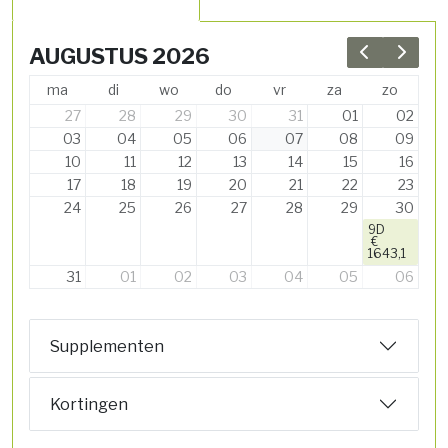
AUGUSTUS 2026
Previous 
Next 
ma
di
wo
do
vr
za
zo
27
28
29
30
31
01
02
03
04
05
06
07
08
09
10
11
12
13
14
15
16
17
18
19
20
21
22
23
24
25
26
27
28
29
30
9D
€
1643,1
31
01
02
03
04
05
06
Supplementen
Kortingen