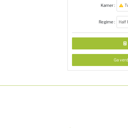
Kamer :
T
Regime :
Half
Ga verd