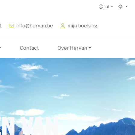
nl
1
info@hervan.be
mijn boeking
Contact
Over Hervan
EN VAN