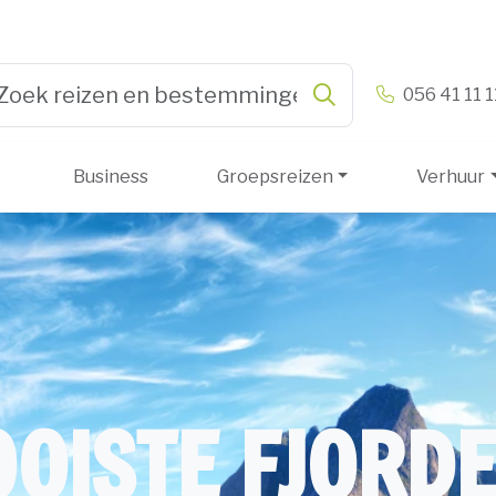
n & Vandamme
056 41 11 1
Zoeken
pe 3 or more characters for results.
Business
Groepsreizen
Verhuur
OISTE FJORD