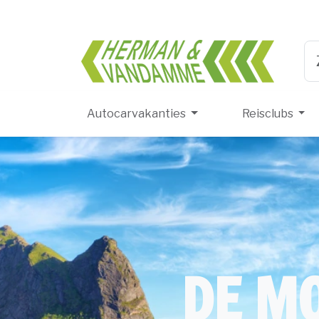
Herma
Ty
Autocarvakanties
Reisclubs
DE MO