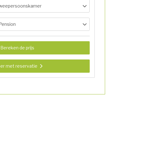
weepersoonskamer
 Pension
Bereken de prijs
er met reservatie