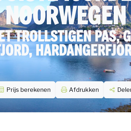
NOORWEGEN
ET TROLLSTIGEN PAS, 
JORD, HARDANGERFJOR
Prijs berekenen
Afdrukken
Dele