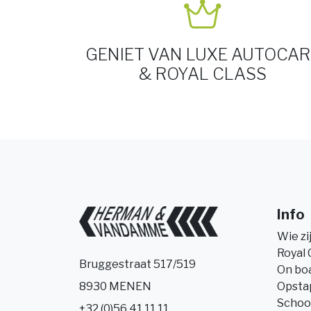
GENIET VAN LUXE AUTOCAR
& ROYAL CLASS
Info
Wie zi
Royal 
Bruggestraat 517/519
On bo
Opsta
8930 MENEN
Schoo
+32 (0)56 41 11 11