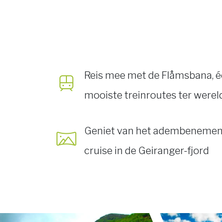
Reis mee met de Fl
åmsbana, éé
mooiste treinroutes ter werel
Geniet van het adembenemende
cruise in de Geiranger-fjord