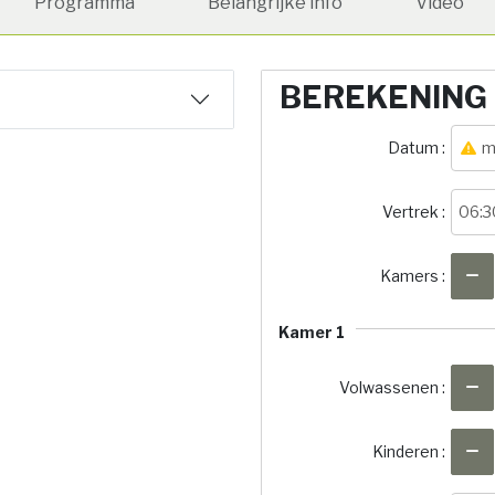
Programma
Belangrijke info
Video
BEREKENING
Datum :
m
Vertrek :
06:3
Kamers :
Kamer 1
Volwassenen :
Kinderen :