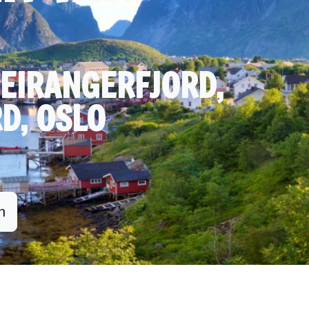
GEIRANGERFJORD,
D, OSLO
n