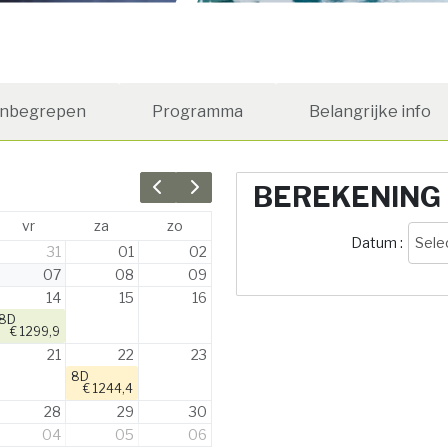
Inbegrepen
Programma
Belangrijke info
BEREKENING
Previous month
Next month
vr
za
zo
Datum :
Sele
31
01
02
07
08
09
14
15
16
8D
€ 1299,9
21
22
23
8D
€ 1244,4
28
29
30
04
05
06