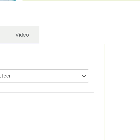
Video
cteer