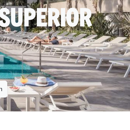
*SUPERIOR
n