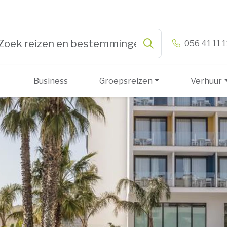
n & Vandamme
056 41 11 1
Zoeken
pe 3 or more characters for results.
Business
Groepsreizen
Verhuur