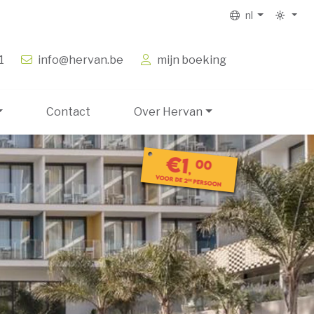
nl
1
info@hervan.be
mijn boeking
Contact
Over Hervan