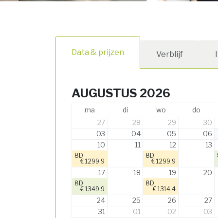
Data & prijzen
Verblijf
AUGUSTUS 2026
ma
di
wo
do
27
28
29
30
03
04
05
06
10
11
12
13
8D
8D
€ 1299,9
€ 1299,9
17
18
19
20
8D
8D
€ 1349,9
€ 1314,4
24
25
26
27
31
01
02
03