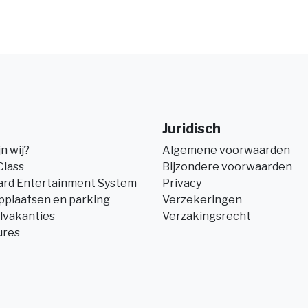
Juridisch
jn wij?
Algemene voorwaarden
Class
Bijzondere voorwaarden
ard Entertainment System
Privacy
pplaatsen en parking
Verzekeringen
lvakanties
Verzakingsrecht
ures