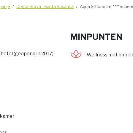
panje
Costa Brava - Santa Susanna
Aqua Silhouette ****Superi
MINPUNTEN
 hotel (geopend in 2017)
Wellness met binne
e kamer
ness