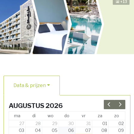
+13
Data & prijzen
AUGUSTUS 2026
Previous 
Next 
ma
di
wo
do
vr
za
zo
27
28
29
30
31
01
02
03
04
05
06
07
08
09