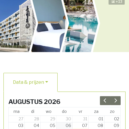
+13
Data & prijzen
AUGUSTUS 2026
Previous 
Next 
ma
di
wo
do
vr
za
zo
27
28
29
30
31
01
02
03
04
05
06
07
08
09