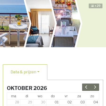
+29
Data & prijzen
OKTOBER 2026
Previous 
Next 
ma
di
wo
do
vr
za
zo
28
29
30
01
02
03
04