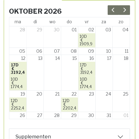
OKTOBER 2026
Previous 
Next 
ma
di
wo
do
vr
za
zo
28
29
30
01
02
03
04
10D
€
1909,9
05
06
07
08
09
10
11
12
13
14
15
16
17
18
17D
17D
€
€
3192,4
3192,4
10D
10D
€
€
1774,4
1774,4
19
20
21
22
23
24
25
12D
12D
€
€
2252,4
2202,4
26
27
28
29
30
31
01
Supplementen