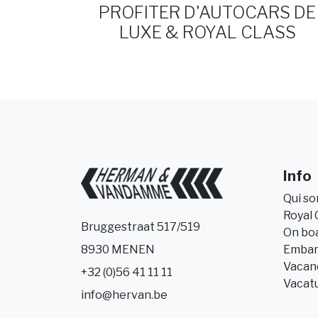
PROFITER D'AUTOCARS DE
LUXE & ROYAL CLASS
Info
Qui s
Royal 
Bruggestraat 517/519
On bo
Embar
8930 MENEN
Vacanc
+32 (0)56 41 11 11
Vacat
info@hervan.be