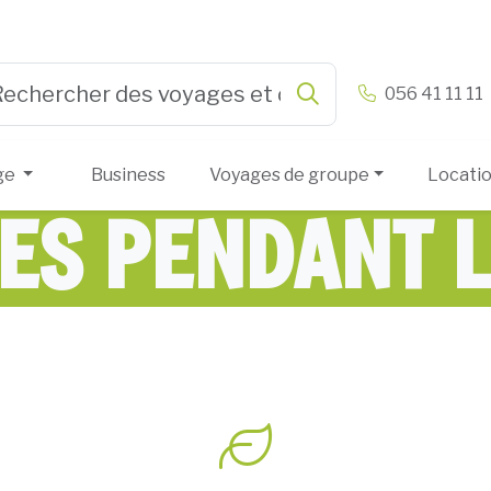
n & Vandamme
056 41 11 11
Rechercher
e 3 or more characters for results.
ge
Business
Voyages de groupe
Locati
ES PENDANT L