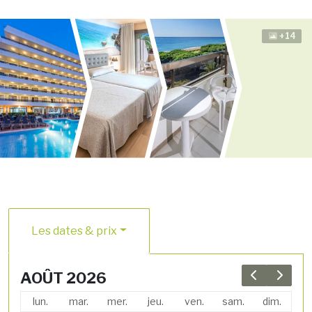
+14
Les dates & prix
AOÛT 2026
Previous 
Next 
lun.
mar.
mer.
jeu.
ven.
sam.
dim.