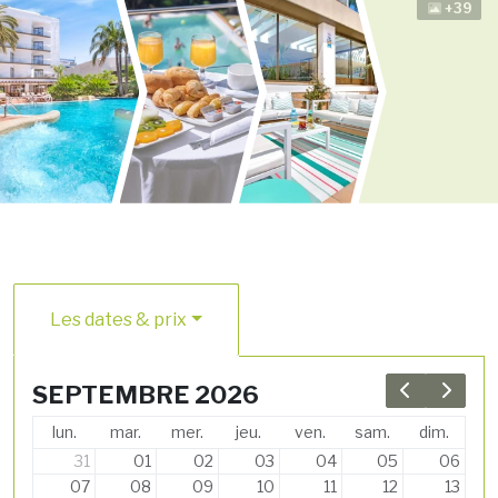
+39
Les dates & prix
SEPTEMBRE 2026
Previous 
Next 
lun.
mar.
mer.
jeu.
ven.
sam.
dim.
31
01
02
03
04
05
06
07
08
09
10
11
12
13