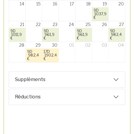
14
15
16
17
18
19
20
9D
1037,9
€
21
22
23
24
25
26
27
9D
9D
9D
9D
1011,9
961,9
961,9
982,4
€
€
€
€
28
29
30
01
02
03
04
9D
17D
982,4
1902,4
€
€
Suppléments
Réductions