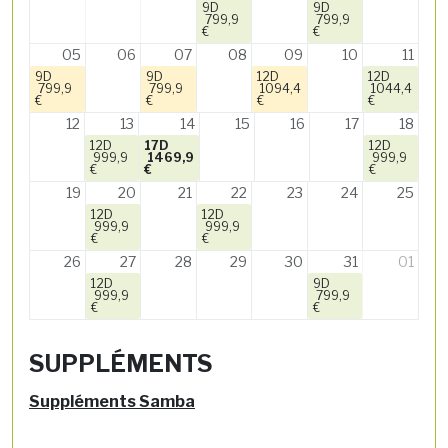
9D
9D
799,9
799,9
€
€
05
06
07
08
09
10
11
9D
9D
12D
12D
799,9
799,9
1094,4
1044,4
€
€
€
€
12
13
14
15
16
17
18
12D
17D
12D
999,9
1469,9
999,9
€
€
€
19
20
21
22
23
24
25
12D
12D
999,9
999,9
€
€
26
27
28
29
30
31
01
12D
9D
999,9
799,9
€
€
SUPPLÉMENTS
Suppléments Samba