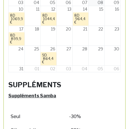
03
04
05
06
07
08
09
10
11
12
13
14
15
16
8D
8D
8D
1069,9
1044,4
964,4
€
€
€
17
18
19
20
21
22
23
8D
899,9
€
24
25
26
27
28
29
30
9D
864,4
€
31
01
02
03
04
05
06
SUPPLÉMENTS
Suppléments Samba
Seul
-30%