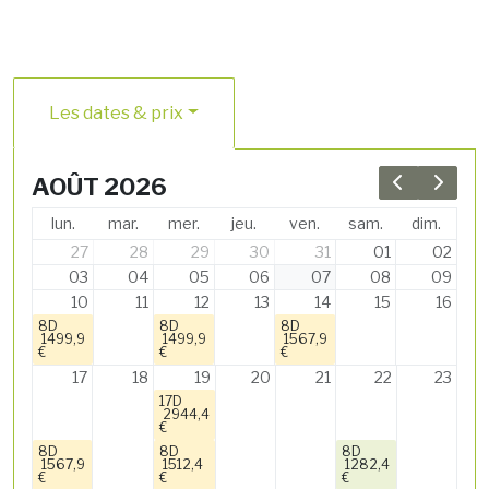
Les dates & prix
AOÛT 2026
Previous 
Next 
lun.
mar.
mer.
jeu.
ven.
sam.
dim.
27
28
29
30
31
01
02
03
04
05
06
07
08
09
10
11
12
13
14
15
16
8D
8D
8D
1499,9
1499,9
1567,9
€
€
€
17
18
19
20
21
22
23
17D
2944,4
€
8D
8D
8D
1567,9
1512,4
1282,4
€
€
€