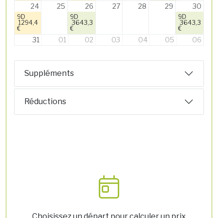
24
25
26
27
28
29
30
9D
9D
9D
1294,4
3643,3
3643,3
€
€
€
31
01
02
03
04
05
06
Suppléments
Réductions
Choisissez un départ pour calculer un prix