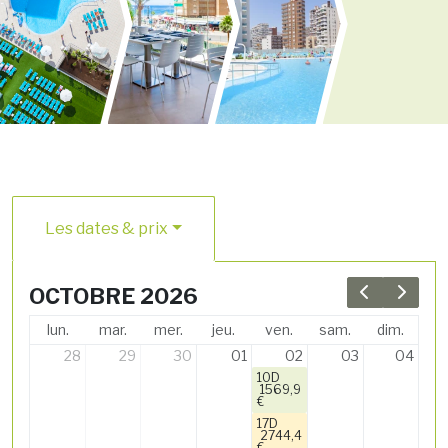
Les dates & prix
OCTOBRE 2026
Previous 
Next 
lun.
mar.
mer.
jeu.
ven.
sam.
dim.
28
29
30
01
02
03
04
10D
1569,9
€
17D
2744,4
€