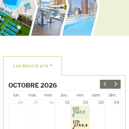
Les dates & prix
OCTOBRE 2026
Previous 
Next 
lun.
mar.
mer.
jeu.
ven.
sam.
dim.
28
29
30
01
02
03
04
10D
1569,9
€
17D
2744,4
€