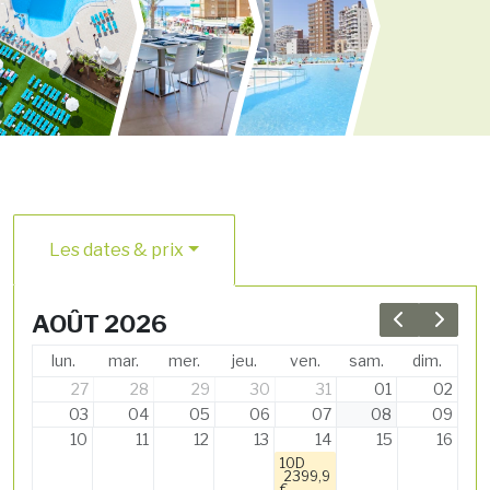
Les dates & prix
AOÛT 2026
Previous 
Next 
lun.
mar.
mer.
jeu.
ven.
sam.
dim.
27
28
29
30
31
01
02
03
04
05
06
07
08
09
10
11
12
13
14
15
16
10D
2399,9
€