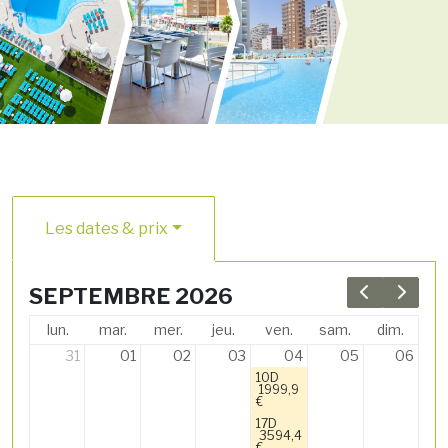
Les dates & prix
SEPTEMBRE 2026
Previous 
Next 
lun.
mar.
mer.
jeu.
ven.
sam.
dim.
31
01
02
03
04
05
06
10D
1999,9
€
17D
3594,4
€