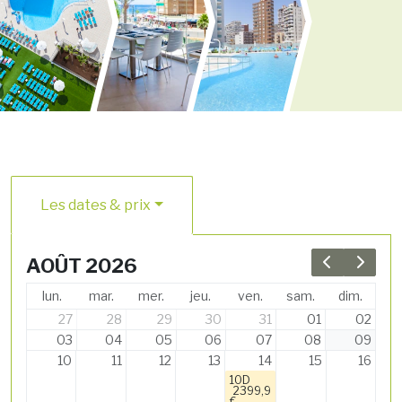
Les dates & prix
AOÛT 2026
Previous 
Next 
lun.
mar.
mer.
jeu.
ven.
sam.
dim.
27
28
29
30
31
01
02
03
04
05
06
07
08
09
10
11
12
13
14
15
16
10D
2399,9
€