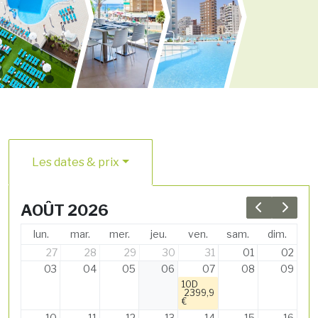
Les dates & prix
AOÛT 2026
Previous 
Next 
lun.
mar.
mer.
jeu.
ven.
sam.
dim.
27
28
29
30
31
01
02
03
04
05
06
07
08
09
10D
2399,9
€
10
11
12
13
14
15
16