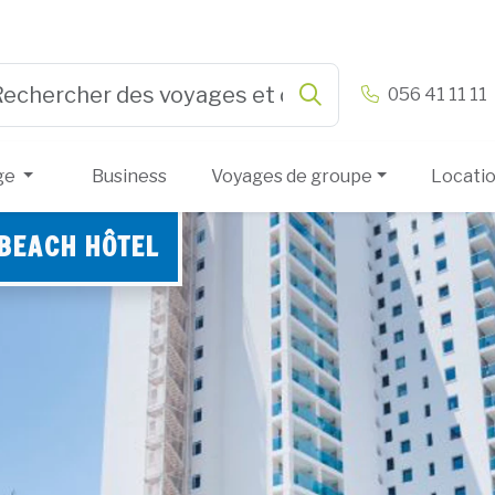
n & Vandamme
056 41 11 11
Rechercher
e 3 or more characters for results.
ge
Business
Voyages de groupe
Locati
BEACH HÔTEL