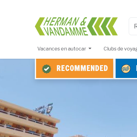
Herma
Typ
Vacances en autocar
Clubs de voya
RECOMMENDED