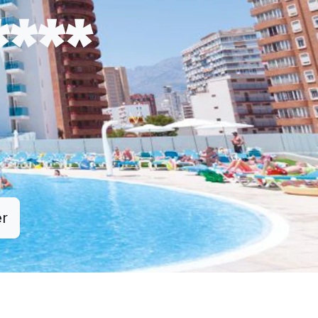
****
er