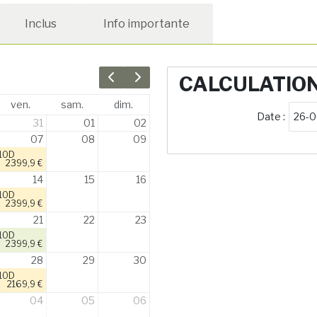
Inclus
Info importante
CALCULATIO
Previous month
Next month
ven.
sam.
dim.
Date :
31
01
02
07
08
09
10D
2399,9 €
14
15
16
10D
2399,9 €
21
22
23
10D
2399,9 €
28
29
30
10D
2169,9 €
04
05
06