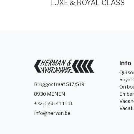
LUXE & ROYAL CLASS
Info
Qui s
Royal 
Bruggestraat 517/519
On bo
Embar
8930 MENEN
Vacanc
+32 (0)56 41 11 11
Vacat
info@hervan.be