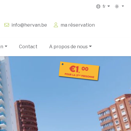
fr
info@hervan.be
ma réservation
on
Contact
A propos de nous