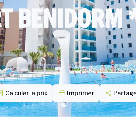
T BENIDORM 
Calculer le prix
Imprimer
Partag