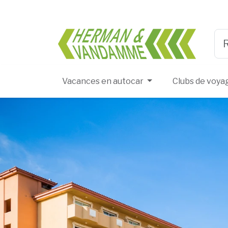
Herma
Typ
Vacances en autocar
Clubs de voya