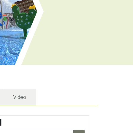
Video
N