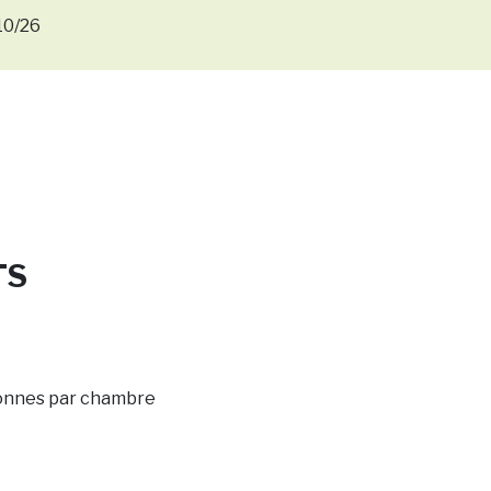
10/26
TS
onnes par chambre