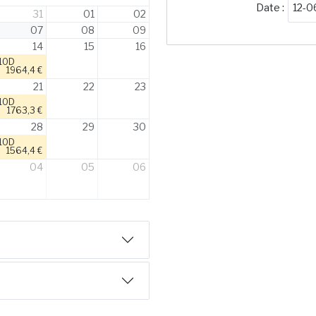
Date :
31
01
02
07
08
09
14
15
16
10D
1964,4 €
21
22
23
10D
1763,3 €
28
29
30
10D
1564,4 €
04
05
06