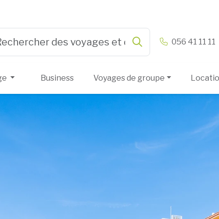
n & Vandamme
056 41 11 11
Rechercher
e 3 or more characters for results.
ge
Business
Voyages de groupe
Locati