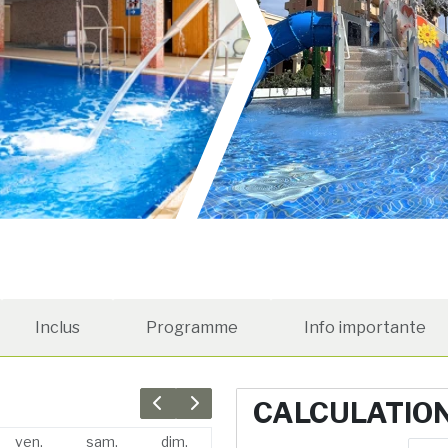
Inclus
Programme
Info importante
CALCULATIO
Previous month
Next month
ven.
sam.
dim.