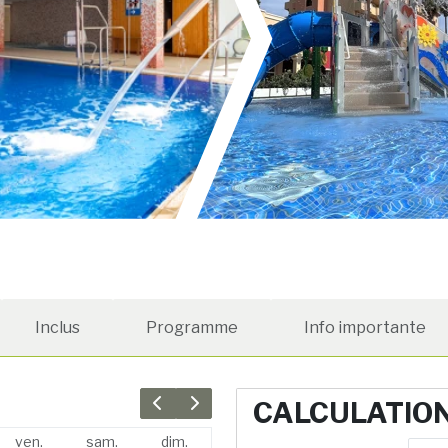
Inclus
Programme
Info importante
CALCULATIO
Previous month
Next month
ven.
sam.
dim.