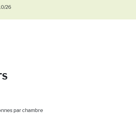
10/26
TS
onnes par chambre