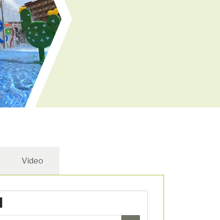
Video
N