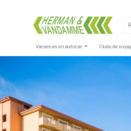
Herma
Typ
Vacances en autocar
Clubs de voya