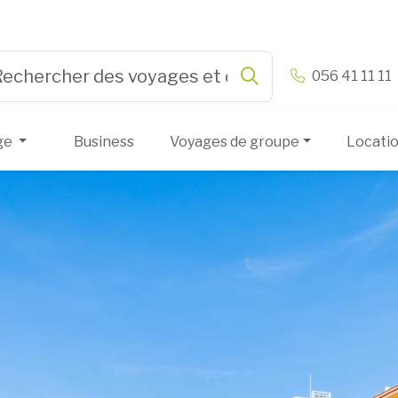
n & Vandamme
056 41 11 11
Rechercher
e 3 or more characters for results.
ge
Business
Voyages de groupe
Locati