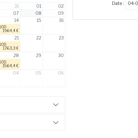
Date :
31
01
02
07
08
09
14
15
16
10D
1964,4 €
21
22
23
10D
1763,3 €
28
29
30
10D
1564,4 €
04
05
06