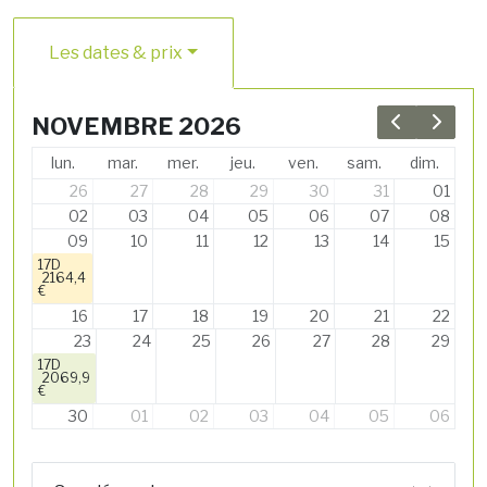
Les dates & prix
NOVEMBRE 2026
Previous 
Next 
lun.
mar.
mer.
jeu.
ven.
sam.
dim.
26
27
28
29
30
31
01
02
03
04
05
06
07
08
09
10
11
12
13
14
15
17D
2164,4
€
16
17
18
19
20
21
22
23
24
25
26
27
28
29
17D
2069,9
€
30
01
02
03
04
05
06