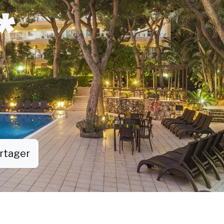
*
rtager