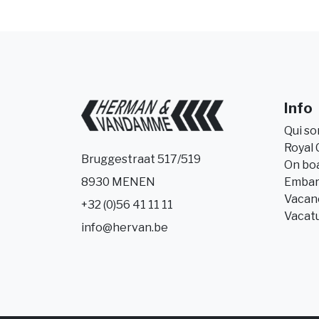
Info
Qui s
Royal 
Bruggestraat 517/519
On bo
Embar
8930 MENEN
Vacanc
+32 (0)56 41 11 11
Vacat
info@hervan.be