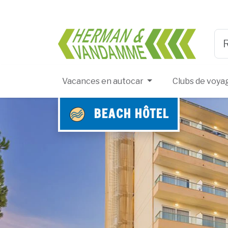
Herma
Typ
Vacances en autocar
Clubs de voya
BEACH HÔTEL