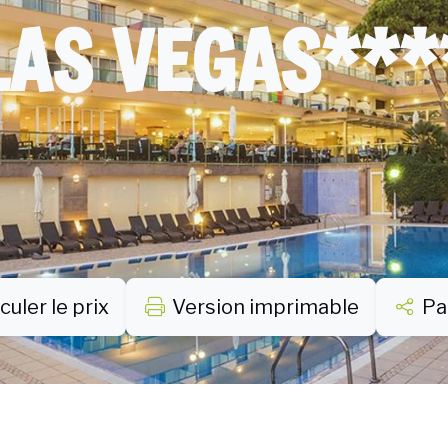
LAS VEGAS***
culer le prix
Version imprimable
Pa