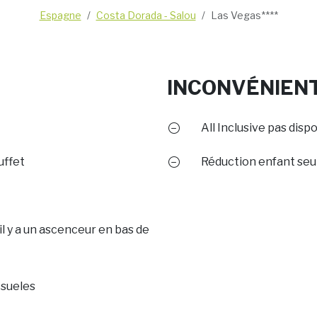
Espagne
Costa Dorada - Salou
Las Vegas****
INCONVÉNIEN
All Inclusive pas disp
uffet
Réduction enfant seu
 il y a un ascenceur en bas de
 sueles