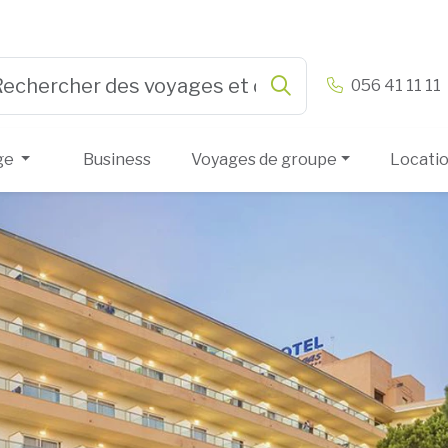
n & Vandamme
056 41 11 11
Rechercher
e 3 or more characters for results.
ge
Business
Voyages de groupe
Locati