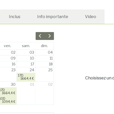
Inclus
Info importante
Video
Previous month
Next month
ven.
sam.
dim.
02
03
04
09
10
11
16
17
18
23
24
25
17D
Choisissez un d
1664,4 €
30
01
02
17D
1664,4 €
10D
1094,4 €